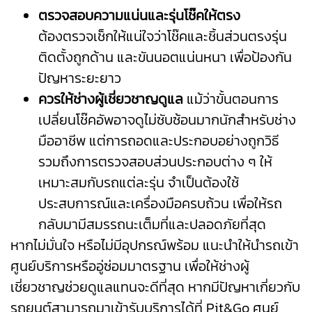
ตรวจสอบความแน่นและรุ่นโช๊คให้ตรง
ต้องตรวจเช็กให้แน่ใจว่าโช๊คและชิ้นส่วนตรงรุ่น
ติดตั้งถูกด้าน และขันนอตแน่นหนา เพื่อป้องกัน
ปัญหาระยะยาว
ควรให้ช่างผู้เชี่ยวชาญดูแล
แม้ว่าขั้นตอนการ
เปลี่ยนโช๊คอัพอาจดูไม่ซับซ้อนมากนักสำหรับช่าง
มืออาชีพ แต่การถอดและประกอบอย่างถูกวิธี
รวมถึงการตรวจสอบส่วนประกอบต่าง ๆ ให้
เหมาะสมกับรถแต่ละรุ่น จำเป็นต้องใช้
ประสบการณ์และเครื่องมือครบถ้วน เพื่อให้รถ
กลับมามีสมรรถนะเต็มที่และปลอดภัยที่สุด
หากไม่มั่นใจ หรือไม่มีอุปกรณ์พร้อม แนะนำให้นำรถเข้า
ศูนย์บริการหรืออู่ซ่อมมาตรฐาน เพื่อให้ช่างผู้
เชี่ยวชาญช่วยดูแลแทนจะดีที่สุด หากมีปัญหาเกี่ยวกับ
รถยนต์สามารถมาเข้ารับบริการได้ที่ Pit&Go ศูนย์