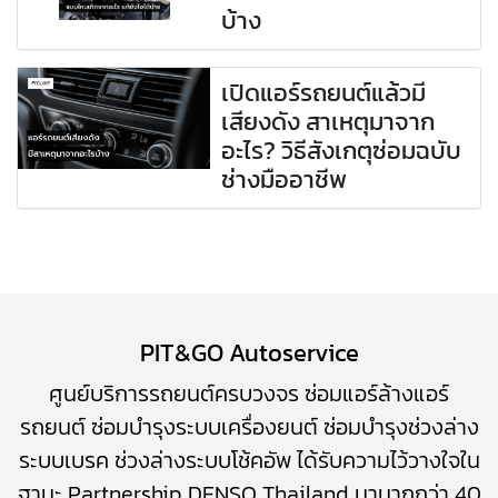
บ้าง
เปิดแอร์รถยนต์แล้วมี
เสียงดัง สาเหตุมาจาก
อะไร? วิธีสังเกตุซ่อมฉบับ
ช่างมืออาชีพ
PIT&GO Autoservice
ศูนย์บริการรถยนต์ครบวงจร
ซ่อมแอร์ล้างแอร์
รถยนต์
​
ซ่อมบำรุงระบบเครื่องยนต์
ซ่อมบำรุง
ช่วงล่าง
ระบบเบรค
ช่วงล่างระบบโช้คอัพ
ได้รับความไว้วางใจใน
ฐานะ Partnership DENSO Thailand มามากกว่า 40