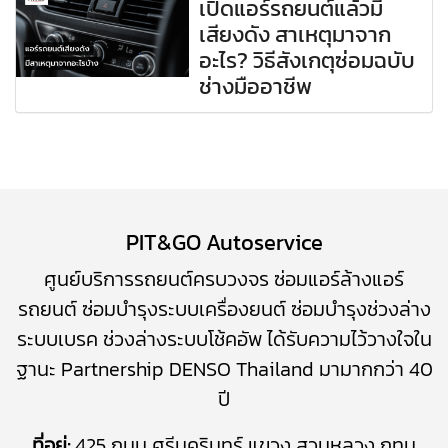
เปิดแอร์รถยนต์แล้วมี
เสียงดัง สาเหตุมาจาก
อะไร? วิธีสังเกตุซ่อมฉบับ
ช่างมืออาชีพ
PIT&GO Autoservice
ศูนย์บริการรถยนต์ครบวงจร
ซ่อมแอร์ล้างแอร์
รถยนต์
​
ซ่อมบำรุงระบบเครื่องยนต์
ซ่อมบำรุง
ช่วงล่าง
ระบบเบรค
ช่วงล่างระบบโช้คอัพ
ได้รับความไว้วางใจใน
ฐานะ Partnership DENSO Thailand มามากกว่า 40
ปี
ที่อยู่:
425 ถนน ศรีนครินทร์ แขวง สวนหลวง กทม