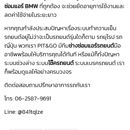
ซ่อมแอร์ BMW
ที่ถูกต้อง จะช่วยยืดอายุการใช้งานและ
ลดค่าใช้จ่ายในระยะยาว
หากคุณกำลังประสบปัญหาเรื่องระบบทำความเย็น
รถยนต์อยู่ไม่ว่าจะเป็นรถยนต์รุ่นใดก็ตาม รถยุโรป รถ
ญี่ปุ่น พวกเรา PIT&GO มีทีม
ช่างซ่อมแอร์รถยนต์
มือ
อาชีพพร้อมให้บริการคุณได้ทันที หรือแม้ก็ทั่งปัญหา
ระบบช่วงล่าง ระบบ
โช๊ครถยนต์
ระบบเบรครถยนต์ เรา
ก็พร้อมดูแลให้อย่างครบวงจร
ติดต่อสอบถามปรึกษาอาการรถกับเรา
โทร:
06-2587-9691
Line:
@841tqlze