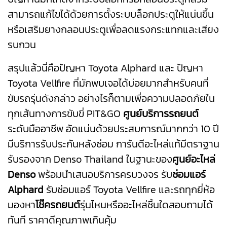
สามารถแก้ไขได้ด้วยการตั้งระบบล็อกประตูให้แน่นขึ้น
หรือเสริมยางกลอนประตูเพื่อลดแรงกระแทกและเสียง
รบกวน
สรุปแล้วนี่คือปัญหา Toyota Alphard และ ปัญหา
Toyota Vellfire ที่มักพบเจอได้บ่อยมากสำหรับคนที่
ขับรถรุ่นดังกล่าว อย่างไรก็ตามเพื่อความปลอดภัยใน
ทุกเส้นทางการขับขี่ PIT&GO
ศูนย์บริการรถยนต์
ระดับมืออาชีพ อัดแน่นด้วยประสบการณ์มากกว่า 10 ปี
มีบริการรับประกันหลังซ่อม การันตีอะไหล่แท้มีตราฐาน
รับรองจาก Denso Thailand ในฐานะของ
ศูนย์อะไหล่
Denso
พร้อมนำเสนอบริการครบวงจร รับ
ซ่อมแอร์
Alphard
รับซ่อมแอร์
Toyota Vellfire
และรถทุกยี่ห้อ
มองหา
โช๊ครถยนต์
รุ่นไหนหรืออะไหล่ชิ้นใดสอบถามได้
ทันที ราคาดีคุณภาพเกินคุ้ม